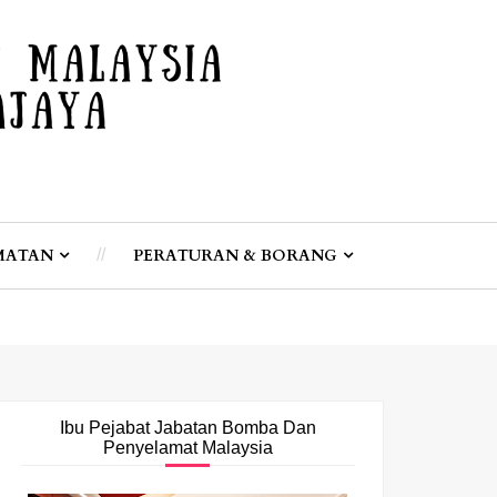
MATAN
PERATURAN & BORANG
ertukaran bagi pengemaskinian data ahli anda. Kerjasama and
Ibu Pejabat Jabatan Bomba Dan
Penyelamat Malaysia